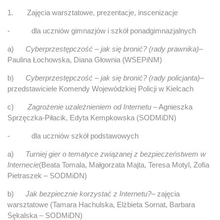
1. Zajęcia warsztatowe, prezentacje, inscenizacje
- dla uczniów gimnazjów i szkół ponadgimnazjalnych
a)
Cyberprzestępczość – jak się bronić? (rady prawnika)
–
Paulina Łochowska, Diana Głownia (WSEPiNM)
b)
Cyberprzestępczość – jak się bronić? (rady policjanta)
–
przedstawiciele Komendy Wojewódzkiej Policji w Kielcach
c)
Zagrożenie uzależnieniem od Internetu
– Agnieszka
Sprzęczka-Piłacik, Edyta Kempkowska (SODMiDN)
- dla uczniów szkół podstawowych
a)
Turniej gier o tematyce związanej z bezpieczeństwem w
Internecie
(Beata Tomala, Małgorzata Majta, Teresa Motyl, Zofia
Pietraszek – SODMiDN)
b)
Jak bezpiecznie korzystać z Internetu?
–
zajęcia
warsztatowe (Tamara Hachulska, Elżbieta Sornat, Barbara
Sękalska – SODMiDN)