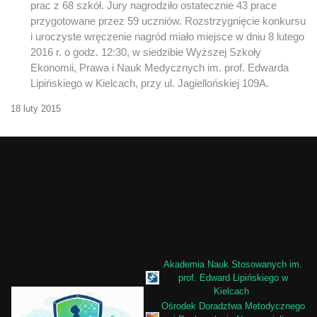
prac z 68 szkół. Jury nagrodziło ostatecznie 43 prace
przygotowane przez 59 uczniów. Rozstrzygnięcie konkursu
i uroczyste wręczenie nagród miało miejsce w dniu 8 lutego
2016 r. o godz. 12:30, w siedzibie Wyższej Szkoły
Ekonomii, Prawa i Nauk Medycznych im. prof. Edwarda
Lipińskiego w Kielcach, przy ul. Jagiellońskiej 109A.
18 luty 2015
Akademia Nauk Stosowanych im.
prof. Edward Lipińskiego w
Kielcach
Ośrodek Doradztwa Metodycznego