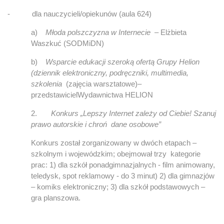
- dla nauczycieli/opiekunów (aula 624)
a)
Młoda polszczyzna w Internecie
– Elżbieta
Waszkuć (SODMiDN)
b)
Wsparcie edukacji szeroką ofertą Grupy Helion
(dziennik elektroniczny, podręczniki, multimedia,
szkolenia
(zajęcia warsztatowe)
–
przedstawicielWydawnictwa HELION
2.
Konkurs „Lepszy Internet zależy od Ciebie! Szanuj
prawo autorskie i chroń dane osobowe”
Konkurs został zorganizowany w dwóch etapach –
szkolnym i wojewódzkim; obejmował trzy kategorie
prac: 1) dla szkół ponadgimnazjalnych - film animowany,
teledysk, spot reklamowy - do 3 minut) 2) dla gimnazjów
– komiks elektroniczny; 3) dla szkół podstawowych –
gra planszowa.